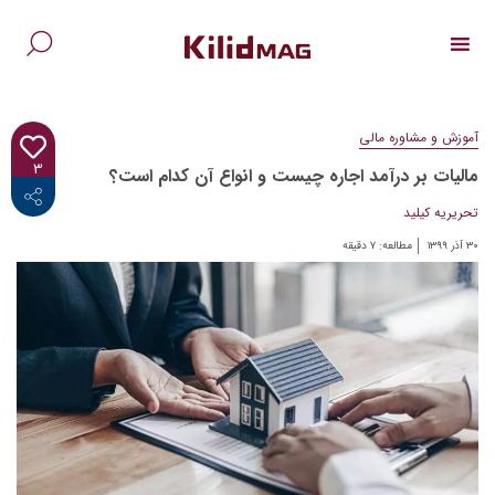
Ski
t
conten
جس
برا
آموزش و مشاوره مالی
۳
مالیات بر درآمد اجاره چیست و انواع آن کدام است؟
<i class="fab fa-facebook-f"></i>
تحریریه کیلید
۳۰ آذر ۱۳۹۹
مطالعه:
۷
دقیقه