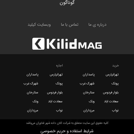
گوناگون
درباره ی ما
تماس با ما
وبسایت کیلید
خرید
اجاره
تهرانپارس
پاسداران
تهرانپارس
پاسداران
پونک
شهرک غرب
پونک
شهرک غرب
بلوار فردوس
ستارخان
بلوار فردوس
ستارخان
سعادت اباد
ونک
سعادت اباد
ونک
نواب
مرزداران
نواب
مرزداران
کلیه حقوق این سایت متعلق به شرکت کلان داده شهر فناوران می‌باشد
شرایط استفاده و حریم خصوصی