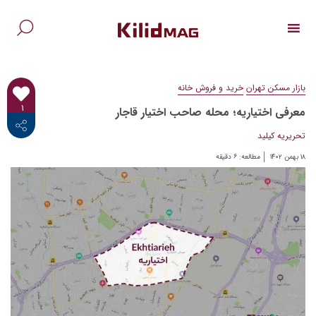
Ski
t
conten
جس
برا
بازار مسکن تهران
خرید و فروش خانه
۱
معرفی اختیاریه؛ محله‌ صاحب اختیار قاجار
<i class="fab fa-facebook-f"></i>
تحریریه کیلید
۱۸ بهمن ۱۴۰۲
مطالعه:
۶
دقیقه