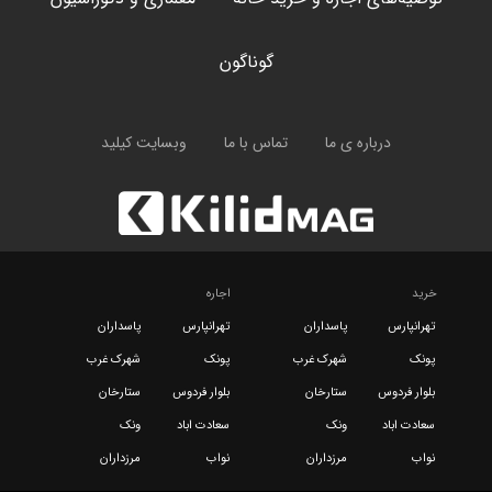
گوناگون
درباره ی ما
تماس با ما
وبسایت کیلید
خرید
اجاره
تهرانپارس
پاسداران
تهرانپارس
پاسداران
پونک
شهرک غرب
پونک
شهرک غرب
بلوار فردوس
ستارخان
بلوار فردوس
ستارخان
سعادت اباد
ونک
سعادت اباد
ونک
نواب
مرزداران
نواب
مرزداران