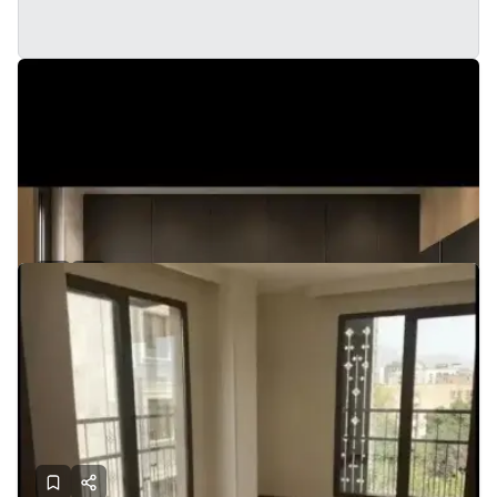
۸۶متر،زیر قیمت منطقه،مرزداران
تهران - مرزداران
86
1390
2
29.50
قیمت:
میلیارد
سیب
تماس
3 روز پیش