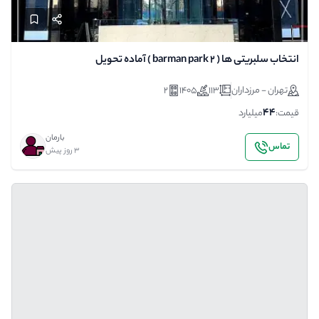
انتخاب سلبریتی ها ( barman park 2 ) آماده تحویل
تهران - مرزداران
113
1405
2
44
قیمت:
میلیارد
بارمان
تماس
3 روز پیش