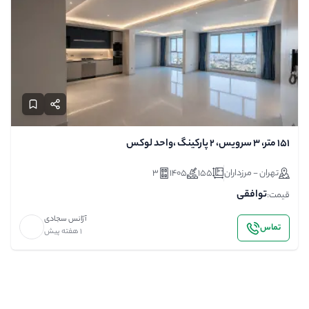
۱۵۱ متر، ۳ سرویس، ۲ پارکینگ ،واحد لوکس
تهران - مرزداران
155
1405
3
توافقی
قیمت:
آژانس سجادی
تماس
1 هفته پیش