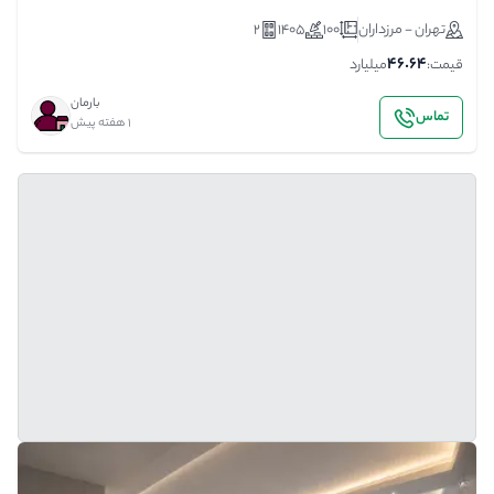
تهران - مرزداران
100
1405
2
46.64
قیمت:
میلیارد
بارمان
تماس
1 هفته پیش