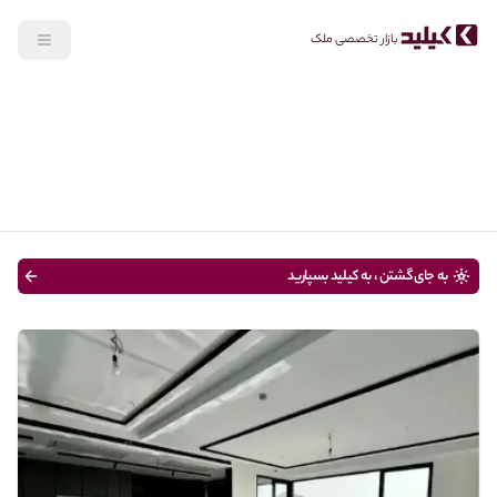
بازار تخصصی ملک
جستجو
خرید
نوع ملک
قیمت
متراژ
سن ساختمان
به جای گشتن ، به کیلید بسپارید