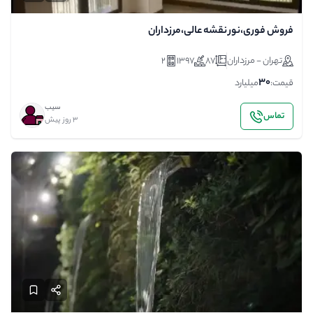
فروش فوری،نور نقشه عالی،مرزداران
تهران - مرزداران
87
1397
2
30
قیمت:
میلیارد
سیب
تماس
3 روز پیش