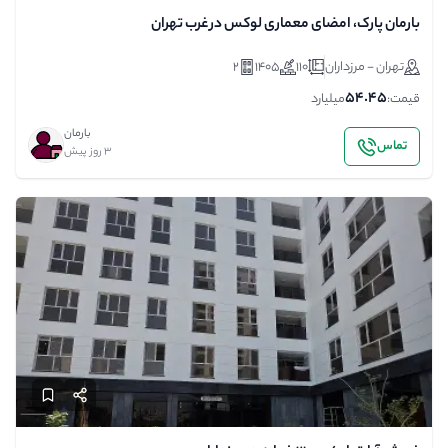
بارمان پارک، امضای معماری لوکس در غرب تهران
تهران - مرزداران
110
1405
2
54.45
قیمت:
میلیارد
بارمان
تماس
3 روز پیش