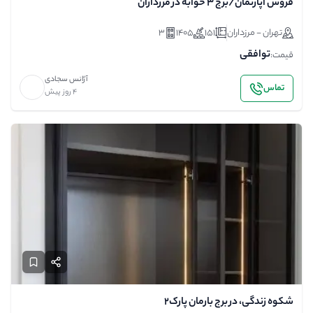
فروش آپارتمان/برج 3 خوابه در مرزداران
تهران - مرزداران
151
1405
3
توافقی
قیمت:
آژانس سجادی
تماس
4 روز پیش
شکوه زندگی، در برج بارمان پارک۲