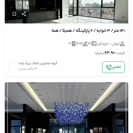
۱۴۱ متر / ۳ خوابه / ۲ پارکینگه / همیلا / هما
تهران - مرزداران
141
1404
3
63.90
قیمت:
میلیارد
گروه مشاورین املاک بزرگ راشا
تماس
4 ساعت پیش