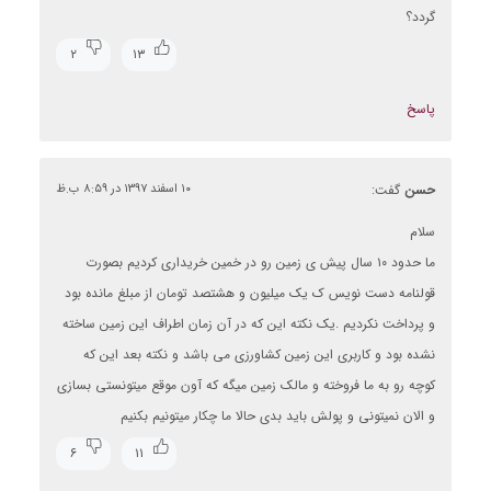
گردد؟‎
۲
۱۳
پاسخ
حسن
گفت:
۱۰ اسفند ۱۳۹۷ در ۸:۵۹ ب.ظ
سلام
ما حدود ۱۰ سال پیش ی زمین رو در خمین خریداری کردیم بصورت
قولنامه دست نویس ک یک میلیون و هشتصد تومان از مبلغ مانده بود
و پرداخت نکردیم .یک نکته این که در آن زمان اطراف این زمین ساخته
نشده بود و کاربری این زمین کشاورزی می باشد و نکته بعد این که
کوچه رو به ما فروخته و مالک زمین میگه که آون موقع میتونستی بسازی
و الان نمیتونی و پولش باید بدی حالا ما چکار میتونیم بکنیم
۶
۱۱