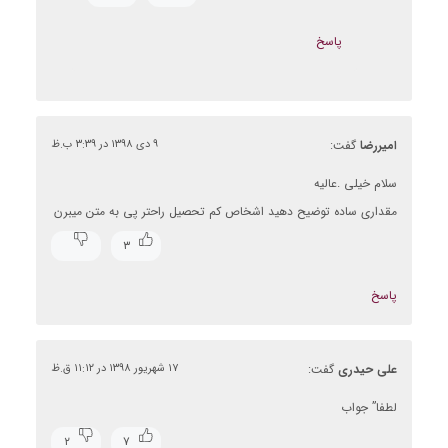
پاسخ
امیررضا
گفت:
۹ دی ۱۳۹۸ در ۳:۳۹ ب.ظ
سلام خیلی .عالیه
مقداری ساده توضیح دهید اشخاص کم تحصیل راحتر پی به متن میبرن
۳
پاسخ
علی حیدری
گفت:
۱۷ شهریور ۱۳۹۸ در ۱۱:۱۲ ق.ظ
لطفا” جواب
۲
۷