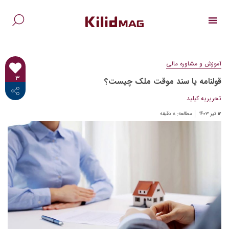
Ski
t
conten
جس
برا
آموزش و مشاوره مالی
۳
قولنامه یا سند موقت ملک چیست؟
<i class="fab fa-facebook-f"></i>
تحریریه کیلید
۱۲ تیر ۱۴۰۳
مطالعه:
۸
دقیقه