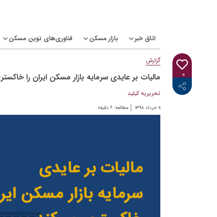
Ski
t
conten
اتاق خبر
بازار مسکن
فناوری‌های نوین مسکن
گزارش
۰
مالیات بر عایدی سرمایه بازار مسکن ایران را خاکستر
<i class="icon-linkedin"></i>
<i class="icon-telegram-plane"></i>
<i class="icon-twitter"></i>
<i class="fab fa-facebook-f"></i>
تحریریه کیلید
۱۱ خرداد ۱۳۹۸
مطالعه:
۶
دقیقه