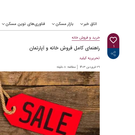
Ski
t
conten
اتاق خبر
بازار مسکن
فناوری‌های نوین مسکن
خرید و فروش خانه
۱
راهنمای کامل فروش خانه و آپارتمان
<i class="icon-linkedin"></i>
<i class="icon-telegram-plane"></i>
<i class="icon-twitter"></i>
<i class="fab fa-facebook-f"></i>
تحریریه کیلید
۲۹ فروردین ۱۴۰۳
مطالعه:
۸
دقیقه