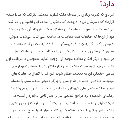
دارد؟
افرادی که تجربه زیادی در معامله ملک ندارند همیشه نگرانند که مبادا هنگام
قرارداد کلاه سرشان برود. دریافت کد رهگیری املاک این اطمینان را به شما
می‌دهد که ملک مورد معامله بدون مشکل است و قرارداد آن معتبر خواهد
بود.از آن‌جا که اطلاعات همه معاملات در سامانه ملی ثبت می‌شود، فروش
همزمان یک ملک به چند نفر غیرممکن می‌گردد؛ به محض ثبت معامله و
صدور کد رهگیری، ملک به نام خریدار یا مستأجر جدید در سامانه قفل
می‌شود و دیگر امکان معامله مجدد آن وجود ندارد .همچنین با دریافت این
کد می‌توانید از وضعیت ملک از نظر قرار داشتن در طرح‌های شهرداری یا
بدهی احتمالی آن به بانک‌ها مطلع شوید.این کد با اتصال به سامانه‌های
مربوطه، اطلاعاتی نظیر در طرح مترو یا بزرگراه بودن ملک، ممنوع‌المعامله
نبودن مالک، بدهی‌های شهرداری یا مالیاتی ملک و… را بررسی می‌کند.کد
رهگیری اخذ‌شده نزد مراجع قضایی نیز از اعتبار کافی برخوردار است؛ در
نتیجه طرفین معامله نمی‌توانند پس از ثبت آن، روی قیمت یا زمان تحویل
ملک از اجرای تعهدات خود شانه خالی کنند یا قرارداد را فسخ نمایند. در
صورت بروز چنین مواردی، می‌توانید با در دست داشتن قرارداد رسمی و کد