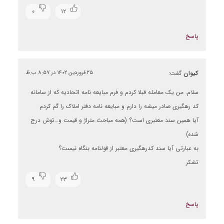
۰
۱۲
پاسخ
کیوان
گفت:
۲۵ فروردین ۱۴۰۲ در ۸:۵۷ ب.ظ
سلام. من یک معامله قبلا کردم و فرم مبایعه نامه اتحادیه که از سامانه
کد رهگیری صادر میشه را دارم و مبایعه نامه دفتر املاک را گم کردم
آیا همین سند معتبری است؟ (همه مباحث متراژ و قیمت و…توش درج
شده)
به عبارتی آیا سند کدرهگیری معتبر از قولنامه بنگاه نیست؟
تشکر
۹
۲۳
پاسخ