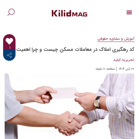
Ski
t
conten
جس
برا
آموزش و مشاوره حقوقی
۱
کد رهگیری املاک در معاملات مسکن چیست و چرا اهمیت دارد؟
<i class="fab fa-facebook-f"></i>
تحریریه کیلید
۲۲ آبان ۱۴۰۴
مطالعه:
۱۱
دقیقه