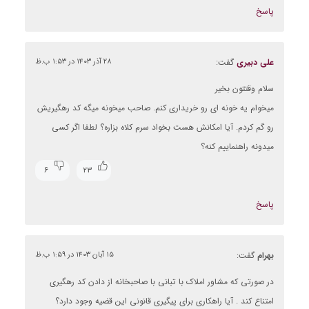
پاسخ
علی دبیری
گفت:
۲۸ آذر ۱۴۰۳ در ۱:۵۳ ب.ظ
سلام وقتتون بخیر
میخوام یه خونه ای رو خریداری کنم. صاحب میخونه میگه کد رهگیریش
رو گم کردم. آیا امکانش هست بخواد سرم کلاه بزاره؟ لطفا اگر کسی
میدونه راهنماییم کنه؟
۶
۲۳
پاسخ
بهرام
گفت:
۱۵ آبان ۱۴۰۳ در ۱:۵۹ ب.ظ
در صورتی که مشاور املاک با تبانی با صاحبخانه از دادن کد رهگیری
امتناع کند . آیا راهکاری برای پیگیری قانونی این قضیه وجود دارد؟