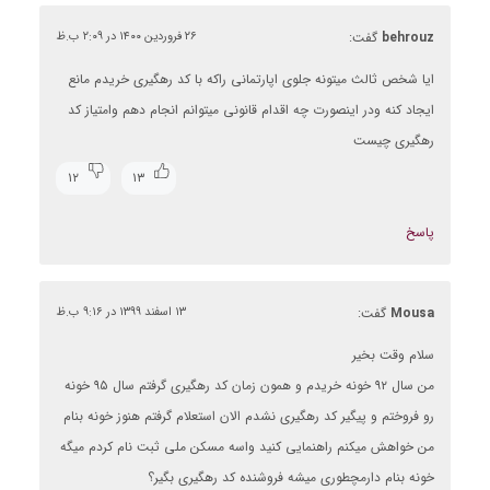
behrouz
گفت:
۲۶ فروردین ۱۴۰۰ در ۲:۰۹ ب.ظ
ایا شخص ثالث میتونه جلوی اپارتمانی راکه با کد رهگیری خریدم مانع
ایجاد کنه ودر اینصورت چه اقدام قانونی میتوانم انجام دهم وامتیاز کد
رهگیری چیست
۱۲
۱۳
پاسخ
Mousa
گفت:
۱۳ اسفند ۱۳۹۹ در ۹:۱۶ ب.ظ
سلام وقت بخیر
من سال ۹۲ خونه خریدم و همون زمان کد رهگیری گرفتم سال ۹۵ خونه
رو فروختم و پیگیر کد رهگیری نشدم الان استعلام گرفتم هنوز خونه بنام
من خواهش میکنم راهنمایی کنید واسه مسکن ملی ثبت نام کردم میگه
خونه بنام دارمچطوری میشه فروشنده کد رهگیری بگیر؟