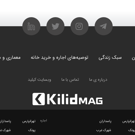
ن
سبک زندگی
توصیه‌های اجاره و خرید خانه
معماری و د
درباره ی ما
تماس با ما
وبسایت کیلید
اجاره
هرانپارس
پاسداران
تهرانپارس
پاسداران
ونک
شهرک غرب
پونک
شهرک غ