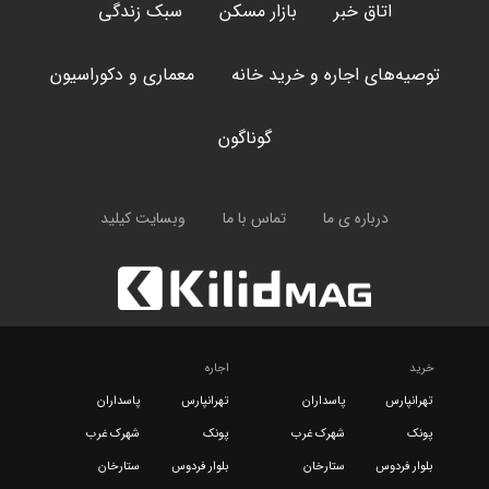
اتاق خبر
بازار مسکن
سبک زندگی
توصیه‌های اجاره و خرید خانه
معماری و دکوراسیون
گوناگون
درباره ی ما
تماس با ما
وبسایت کیلید
خرید
اجاره
تهرانپارس
پاسداران
تهرانپارس
پاسداران
پونک
شهرک غرب
پونک
شهرک غرب
بلوار فردوس
ستارخان
بلوار فردوس
ستارخان