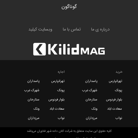
گوناگون
درباره ی ما
تماس با ما
وبسایت کیلید
خرید
اجاره
تهرانپارس
پاسداران
تهرانپارس
پاسداران
پونک
شهرک غرب
پونک
شهرک غرب
بلوار فردوس
ستارخان
بلوار فردوس
ستارخان
سعادت اباد
ونک
سعادت اباد
ونک
نواب
مرزداران
نواب
مرزداران
کلیه حقوق این سایت متعلق به شرکت کلان داده شهر فناوران می‌باشد