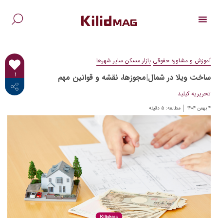
Ski
t
conten
جس
برا
آموزش و مشاوره حقوقی
بازار مسکن سایر شهرها
۱
ساخت ویلا در شمال|مجوزها، نقشه و قوانین مهم
<i class="fab fa-facebook-f"></i>
تحریریه کیلید
۴ بهمن ۱۴۰۴
مطالعه:
۵
دقیقه