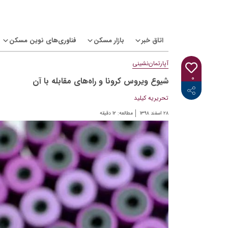
Ski
t
conten
اتاق خبر
بازار مسکن
فناوری‌های نوین مسکن
آپارتمان‌نشینی
۰
شیوع ویروس کرونا و راه‌های مقابله با آن
<i class="icon-linkedin"></i>
<i class="icon-telegram-plane"></i>
<i class="icon-twitter"></i>
<i class="fab fa-facebook-f"></i>
تحریریه کیلید
۲۸ اسفند ۱۳۹۸
مطالعه:
۱۲
دقیقه