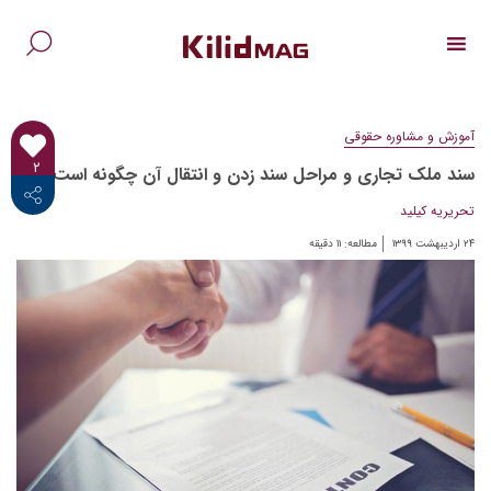
Ski
t
conten
جس
برا
آموزش و مشاوره حقوقی
۲
سند ملک تجاری و مراحل سند زدن و انتقال آن چگونه است؟
<i class="fab fa-facebook-f"></i>
تحریریه کیلید
۲۴ اردیبهشت ۱۳۹۹
مطالعه:
۱۱
دقیقه