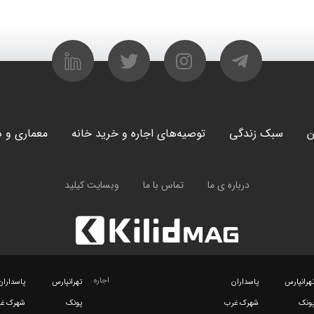
ن
سبک زندگی
توصیه‌های اجاره و خرید خانه
معماری و د
درباره ی ما
تماس با ما
وبسایت کیلید
اجاره
هرانپارس
پاسداران
تهرانپارس
پاسداران
ونک
شهرک غرب
پونک
شهرک غ