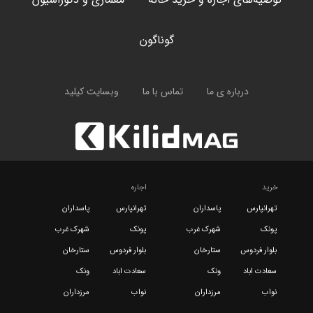
گوناگون
درباره ی ما
تماس با ما
وبسایت کیلید
خرید
اجاره
تهرانپارس
پاسداران
تهرانپارس
پاسداران
پونک
شهرک غرب
پونک
شهرک غرب
بلوار فردوس
ستارخان
بلوار فردوس
ستارخان
سعادت اباد
ونک
سعادت اباد
ونک
نواب
مرزداران
نواب
مرزداران