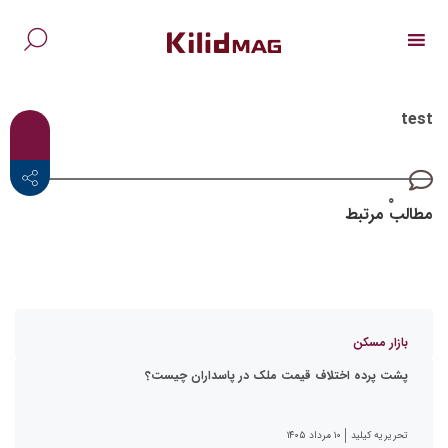
Ski
t
conten
جس
برا
test
<i class="fab fa-facebook-f"></i>
X
۰
مطالب مرتبط
بازار مسکن
پشت پرده اختلاف قیمت ملک در پاسداران چیست؟
تحریریه کیلید
۱۰ مرداد ۱۴۰۵