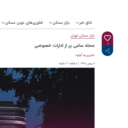
Ski
t
conten
اتاق خبر
بازار مسکن
فناوری‌های نوین مسکن
بازار مسکن تهران
۱
محله ساعی پر از ادارات خصوصی
<i class="icon-linkedin"></i>
<i class="icon-telegram-plane"></i>
<i class="icon-twitter"></i>
<i class="fab fa-facebook-f"></i>
تحریریه کیلید
۱۱ بهمن ۱۳۹۸
مطالعه:
۶
دقیقه