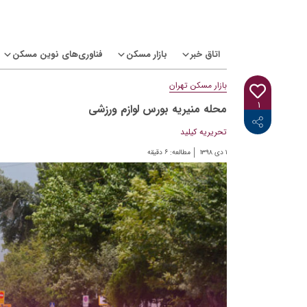
Ski
t
conten
اتاق خبر
بازار مسکن
فناوری‌های نوین مسکن
بازار مسکن تهران
۱
محله منیریه بورس لوازم ورزشی
<i class="icon-linkedin"></i>
<i class="icon-telegram-plane"></i>
<i class="icon-twitter"></i>
<i class="fab fa-facebook-f"></i>
تحریریه کیلید
۱ دی ۱۳۹۸
مطالعه:
۶
دقیقه