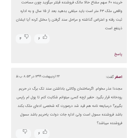
خریده ۶۰ سهم مشاع حالا مالک فروشنده قبلتر میگوید چون مساحت
واقعی ملک ۶۳ متر است باید مبلغی بدهید بعد از ۱۵ سال و به اداره
ثبت رفته و اعتراض گذاشته و مراحل سند گرفتن را مختل کرده آیا ایشان
ذینفع است
۴
۶
پاسخ
اصغر
گفت:
۲۲ اردیبهشت ۱۳۹۹ در ۸:۵۳ ب.ظ
مجددا عذر مخوام. اگرساختمان وکالتی باداشتن سند تک برگ در حریم
رودخانه قرار بگیرد. حقیر ازچه کسی میتوانم شکایت کنم تا پول ام راپس
بگیرم؟ درمبایعه نامه هم قید شد درصورت که شخصی ادعای ملک بکند
باشد فروشنده مسول است ولی اداره جات دولت یاحریم باشد مسول
فروشنده میباشد؟
۶