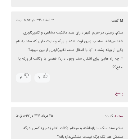
M
گفت:
۱۲ اسفند ۱۳۹۹ در ۵:۵۴ ب.ظ
سلام. زمینی در حریم شهر دارای سند مالکیت مشاعی و تغییرکاربری
شده میباشد. صاحب زمین فوت شده و ورثه رضایت دارن که سند به نام
یکی از ورثه بشه. ۱: آیا با انتقال سند، تغییرکاربری از بین میرود؟
۲: چه راه هایی برای انتقال سند وجود دارد؟ قطعی یا وکالت از ورثه یا
صلح؟؟
۳
۷
پاسخ
محمد
گفت:
۲۵ مرداد ۱۳۹۹ در ۸:۴۲ ق.ظ
سلام سند ملک ما بازداشته و میخام وکاات تعام بدم یه کسی دیگه
سندش هم تک برگ نیست مشکلی‌داره‌یانه؟