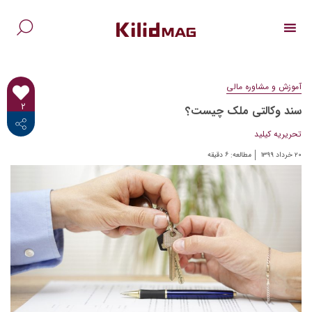
Ski
t
conten
جس
برا
آموزش و مشاوره مالی
۲
سند وکالتی ملک چیست؟
<i class="fab fa-facebook-f"></i>
تحریریه کیلید
۲۰ خرداد ۱۳۹۹
مطالعه:
۶
دقیقه