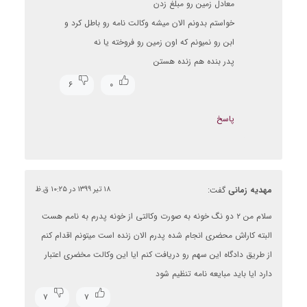
معادل زمین رو مبلغ زدن
خواستم بدونم الان میشه وکالت نامه رو باطل کرد و
ابن رو نمیونم که اون زمین رو فروخته یا نه
پدر بنده هم زنده هستن
۶
۰
پاسخ
مهدیه زمانی
گفت:
۱۸ تیر ۱۳۹۹ در ۱۰:۲۵ ق.ظ
سلام من ۲ دو نگ خونه به صورت وکالتی از خونه پدرم به نامم هست
البته کاراش محضری انجام شده پدرم الان زنده است میتونم اقدام کنم
از طریق دادگاه این سهم رو دریافت کنم ایا این وکالت مخضری اعتبار
دارد ایا باید مبایعه نامه تنظیم شود
۷
۷