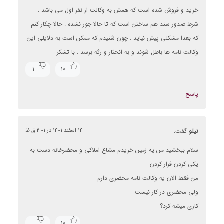
خرید و فروش شده است که همش به وکالت از نفر اول می باشد .
شرط صدور سند هم ساختن است که تا حالا جور نشده . حالا چکار کنم
که بعدا مشکلی پیش نیاید . چون شنیدم که ممکن است به دلایلی این
وکالت نامه ها باطل شوند و به انحثار و رثه برسد . با تشکر
۱
۱۰
پاسخ
نیلو
گفت:
۱۴ اسفند ۱۴۰۱ در ۲:۰۱ ق.ظ
سلام ببخشید من یه زمین خریدم مشاع املاکی و محضرخانه دست به
یکی کردن فرار کردن
من فقط الان یه وکالت نامه محضری دارم
ولی محضری در کار نیست
کاری میشه کرد؟
۱۰