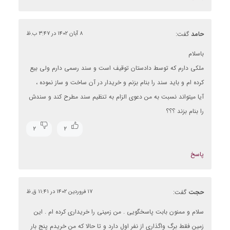
حامد
گفت:
۸ آبان ۱۴۰۲ در ۳:۴۷ ب.ظ
باسلام
ملکی دارم که توسط دادستان توقیف است و سند رسمی دارم ولی بیع
کرده ام و باید سند را بنام بزنم و خریدار در آن ساخت و ساز نموده ،
آیا میتواند نسبت به من دعوی الزام به تنظیم سند مطرح کند و سندش
را بنام بزند ؟؟؟
۲
۲
پاسخ
حجت
گفت:
۱۷ فروردین ۱۴۰۲ در ۱۱:۴۱ ق.ظ
سلام و ممنون بابت پاسخگویی . من زمینی را خریداری کرده ام . این
زمین فقط برگ واگذاری از نفر اول دارد و تا حالا که من خریدم پنج بار