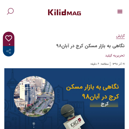
Ski
t
conten
جس
برا
گزارش
۰
نگاهی به بازار مسکن کرج در آبان۹۸
<i class="fab fa-facebook-f"></i>
تحریریه کیلید
۱۹ آذر ۱۳۹۸
مطالعه:
۶
دقیقه