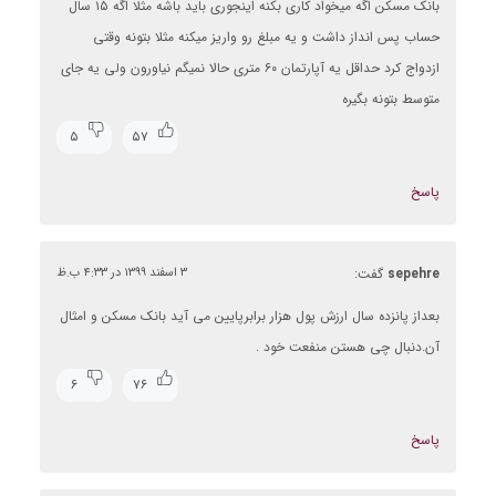
بانک مسکن اگه میخواد کاری بکنه اینجوری باید باشه مثلا اگه ۱۵ سال
حساب پس انداز داشت و یه مبلغ رو واریز میکنه مثلا بتونه وقتی
ازدواج کرد حداقل یه آپارتمان ۶۰ متری حالا نمیگم نیاورون ولی یه جای
متوسط بتونه بگیره
۵
۵۷
پاسخ
sepehre
گفت:
۳ اسفند ۱۳۹۹ در ۴:۳۳ ب.ظ
بعداز پانزده سال ارزش پول هزار برابرپایین می آید بانک مسکن و امثال
آن.دنبال چی هستن منفعت خود .
۶
۷۶
پاسخ