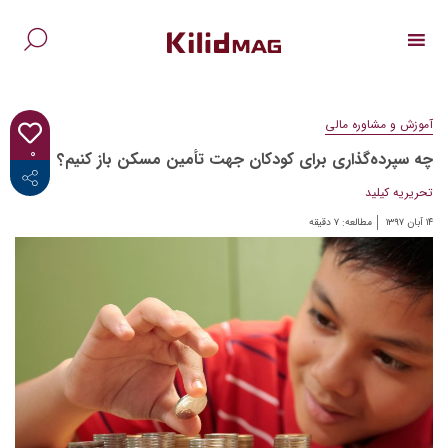
Ski
t
conten
جس
برا
آموزش و مشاوره مالی
۰
چه سپرده‌گذاری برای کودکان جهت تأمین مسکن باز کنیم؟
<i class="fab fa-facebook-f"></i>
تحریریه کیلید
۱۴ آبان ۱۳۹۷
مطالعه:
۷
دقیقه