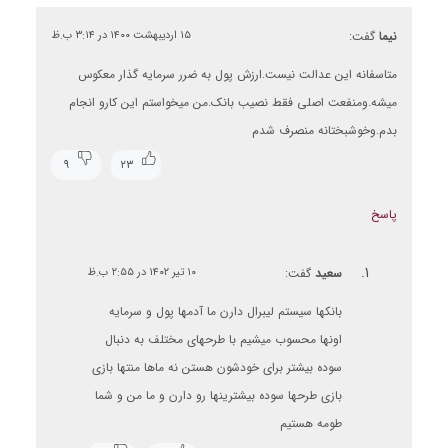
نیما
گفت:
۱۵ اردیبهشت ۱۴۰۰ در ۳:۱۴ ب.ظ
متاسفانه این عدالت نیست.ارزش پول به ضرر سرمایه گذار معکوس
میشه.ومنفعت اصلی فقط نصیب بانک.من میخواستم این کارو انجام
بدم.وخوشبختانه منصرف شدم
۹
۲۳
پاسخ
سعید
گفت:
۱۰ تیر ۱۴۰۲ در ۲:۵۵ ب.ظ
بانکها سیستم لیبرال دارن ما آدمها پول و سرمایه
اونها محسوب میشیم با طرحهای مختلف به دنبال
سوده بیشتر برای خودشون هستن نه ماها منتها بازی
بازی طرحها سوده بیشترینها رو دارن و ما من و شما
طومه هستیم