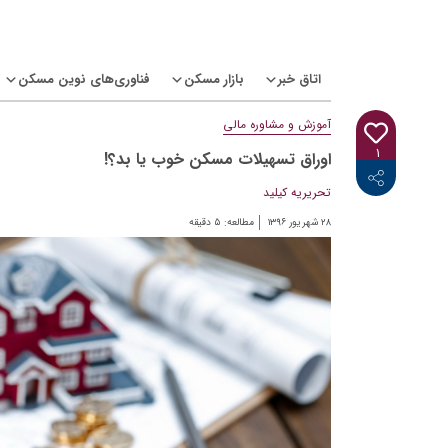
Ski
t
conten
اتاق خبر
بازار مسکن
فناوری‌های نوین مسکن
آموزش و مشاوره مالی
۱
اوراق تسهیلات مسکن خوب یا بد؟!
<i class="icon-linkedin"></i>
<i class="icon-telegram-plane"></i>
<i class="icon-twitter"></i>
<i class="fab fa-facebook-f"></i>
تحریریه کیلید
۲۸ شهریور ۱۳۹۶
مطالعه:
۵
دقیقه