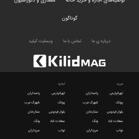
توصیه‌های اجاره و خرید خانه
معماری و دکوراسیون
گوناگون
درباره ی ما
تماس با ما
وبسایت کیلید
خرید
اجاره
تهرانپارس
پاسداران
تهرانپارس
پاسداران
پونک
شهرک غرب
پونک
شهرک غرب
بلوار فردوس
ستارخان
بلوار فردوس
ستارخان
سعادت اباد
ونک
سعادت اباد
ونک
نواب
مرزداران
نواب
مرزداران