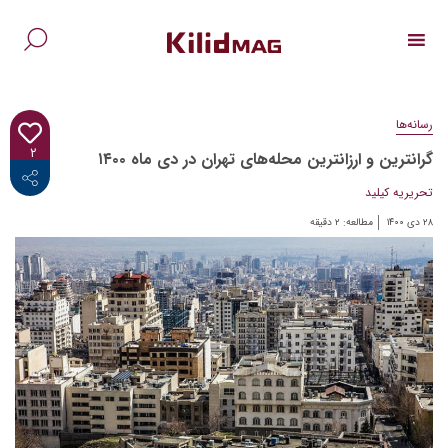
Ski
t
conten
جس
برا
رسانه‌ها
۲
گرانترین و ارزانترین محله‌های تهران در دی ماه ۱۴۰۰
<i class="fab fa-facebook-f"></i>
تحریریه کیلید
۲۸ دی ۱۴۰۰
مطالعه:
۲
دقیقه