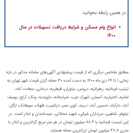
در همین رابطه بخوانید:
انواع وام مسکن و شرایط دریافت تسهیلات در سال
۱۴۰۰
مطابق شاخص دیگری که از قیمت پیشنهادی آگهی‌های سامانه مذکور در بازه
زمانی ۱ تا ۲۶ دی ماه ۱۴۰۰ به دست آمده ۳۰ محله گران قیمت شهر تهران به
ترتیب فرمانیه، زعفرانیه، دروس، نیاوران، قیطریه، درختی، سعادت آباد،
امانیه، اختیاریه، آسمان، شهرک غرب، ضرابخانه، داوودیه، ونک، آراج، یوسف
آباد، دارآباد، حسین آباد، دربند، کوی نصر، دزاشیب، قلهک، سوهانک، ازگل،
نیلوفر، شاهین، مرزداران شرقی، شهید محلاتی، سیدخندان و اباذر است. در
این لیست فرمانیه با ۸۸.۴ میلیون تومان در هر متر مربع گرانترین و اباذر با
متری ۴۷.۸ میلیون تومان ارزانترین محله هستند.