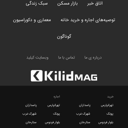
اتاق خبر
بازار مسکن
سبک زندگی
توصیه‌های اجاره و خرید خانه
معماری و دکوراسیون
گوناگون
درباره ی ما
تماس با ما
وبسایت کیلید
خرید
اجاره
تهرانپارس
پاسداران
تهرانپارس
پاسداران
پونک
شهرک غرب
پونک
شهرک غرب
بلوار فردوس
ستارخان
بلوار فردوس
ستارخان