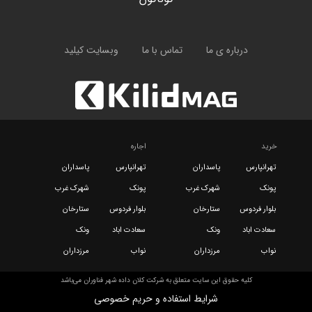
درباره ی ما
تماس با ما
وبسایت کیلید
خرید
اجاره
تهرانپارس
پاسداران
تهرانپارس
پاسداران
پونک
شهرک غرب
پونک
شهرک غرب
بلوار فردوس
ستارخان
بلوار فردوس
ستارخان
سعادت اباد
ونک
سعادت اباد
ونک
نواب
مرزداران
نواب
مرزداران
کلیه حقوق این سایت متعلق به شرکت کلان داده شهر فناوران می‌باشد
شرایط استفاده و حریم خصوصی