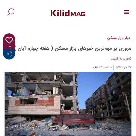
Ski
t
conten
جس
برا
اخبار بازار مسکن
۰
مروری بر مهم‌ترین خبرهای بازار مسکن ( هفته چهارم آبان )
<i class="fab fa-facebook-f"></i>
تحریریه کیلید
۲۷ آبان ۱۳۹۶
مطالعه:
۲
دقیقه