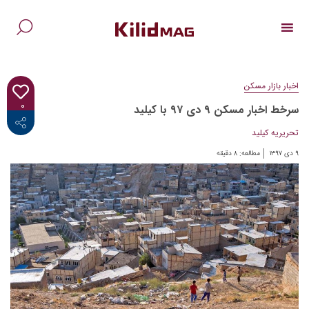
Ski
t
conten
جس
برا
اخبار بازار مسکن
۰
سرخط اخبار مسکن ۹ دی ۹۷ با کیلید
<i class="fab fa-facebook-f"></i>
تحریریه کیلید
۹ دی ۱۳۹۷
مطالعه:
۸
دقیقه