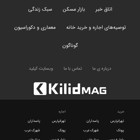
اتاق خبر
بازار مسکن
سبک زندگی
توصیه‌های اجاره و خرید خانه
معماری و دکوراسیون
گوناگون
درباره ی ما
تماس با ما
وبسایت کیلید
خرید
اجاره
تهرانپارس
پاسداران
تهرانپارس
پاسداران
پونک
شهرک غرب
پونک
شهرک غرب
بلوار فردوس
ستارخان
بلوار فردوس
ستارخان