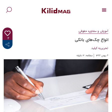
Ski
t
conten
جس
برا
آموزش و مشاوره حقوقی
۲
انواع چک‌های بانکی
<i class="fab fa-facebook-f"></i>
تحریریه کیلید
۶ بهمن ۱۳۹۶
مطالعه:
۳
دقیقه