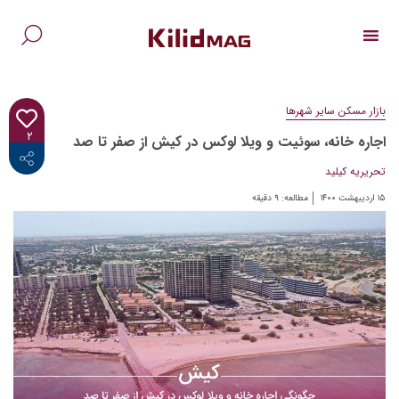
Ski
t
conten
جس
برا
بازار مسکن سایر شهرها
۲
اجاره خانه، سوئیت و ویلا لوکس در کیش از صفر تا صد
<i class="fab fa-facebook-f"></i>
تحریریه کیلید
۱۵ اردیبهشت ۱۴۰۰
مطالعه:
۹
دقیقه