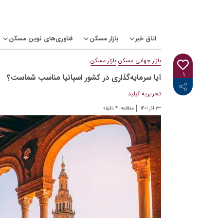
Ski
t
conten
اتاق خبر
بازار مسکن
فناوری‌های نوین مسکن
بازار جهانی مسکن
بازار مسکن
۱
آیا سرمایه‌گذاری در کشور اسپانیا مناسب شماست؟
<i class="icon-linkedin"></i>
<i class="icon-telegram-plane"></i>
<i class="icon-twitter"></i>
<i class="fab fa-facebook-f"></i>
تحریریه کیلید
۲۳ آذر ۱۴۰۱
مطالعه:
۴
دقیقه