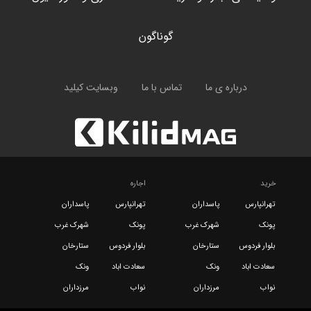
گوناگون
درباره ی ما
تماس با ما
وبسایت کیلید
خرید
اجاره
تهرانپارس
پاسداران
تهرانپارس
پاسداران
پونک
شهرک غرب
پونک
شهرک غرب
بلوار فردوس
ستارخان
بلوار فردوس
ستارخان
سعادت اباد
ونک
سعادت اباد
ونک
نواب
مرزداران
نواب
مرزداران