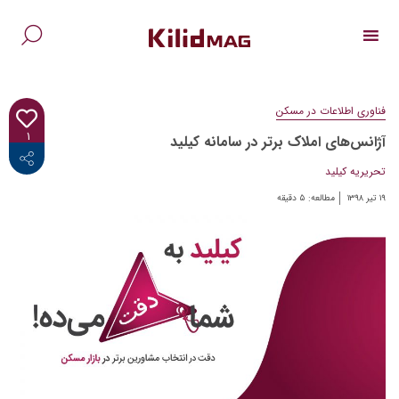
Ski
t
conten
جس
برا
فناوری اطلاعات در مسکن
۱
آژانس‌های املاک برتر در سامانه کیلید
<i class="fab fa-facebook-f"></i>
تحریریه کیلید
۱۹ تیر ۱۳۹۸
مطالعه:
۵
دقیقه