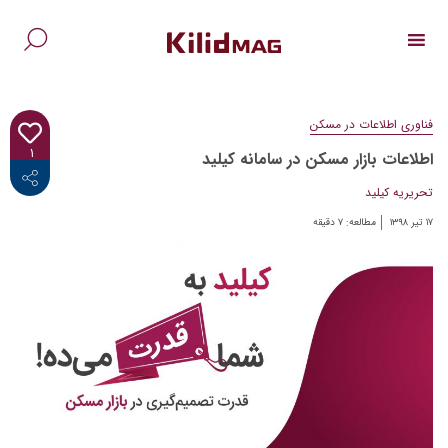
Ski
t
conten
جس
برا
فناوری اطلاعات در مسکن
۱
اطلاعات بازار مسکن در سامانه کیلید
<i class="fab fa-facebook-f"></i>
تحریریه کیلید
۱۷ تیر ۱۳۹۸
مطالعه:
۷
دقیقه