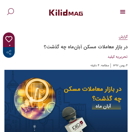
Ski
t
conten
جس
برا
گزارش
۰
در بازار معاملات مسکن آبان‌ماه چه گذشت؟
<i class="fab fa-facebook-f"></i>
تحریریه کیلید
۴ بهمن ۱۳۹۷
مطالعه:
۴
دقیقه