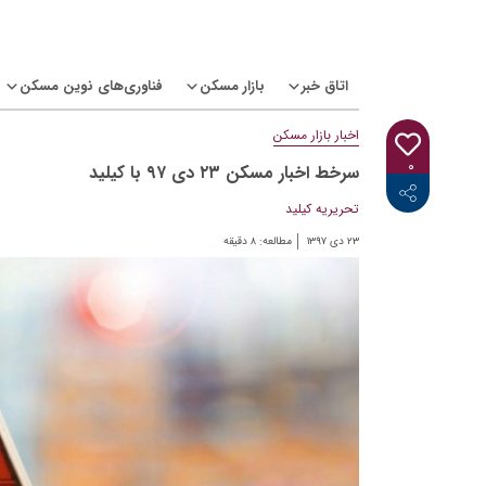
Ski
t
conten
اتاق خبر
بازار مسکن
فناوری‌های نوین مسکن
اخبار بازار مسکن
۰
سرخط اخبار مسکن ۲۳ دی ۹۷ با کیلید
<i class="icon-linkedin"></i>
<i class="icon-telegram-plane"></i>
<i class="icon-twitter"></i>
<i class="fab fa-facebook-f"></i>
تحریریه کیلید
۲۳ دی ۱۳۹۷
مطالعه:
۸
دقیقه