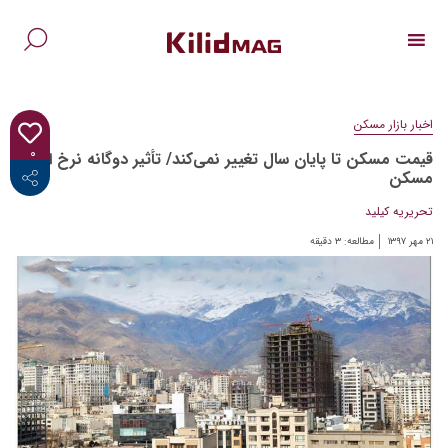
Ski
t
conten
جس
برا
اخبار بازار مسکن
۰
قیمت مسکن تا پایان سال تغییر نمی‌کند/ تأثیر دوگانه نرخ ارز بر
<i class="fab fa-facebook-f"></i>
مسکن
تحریریه کیلید
۲۱ مهر ۱۳۹۷
مطالعه:
۳
دقیقه