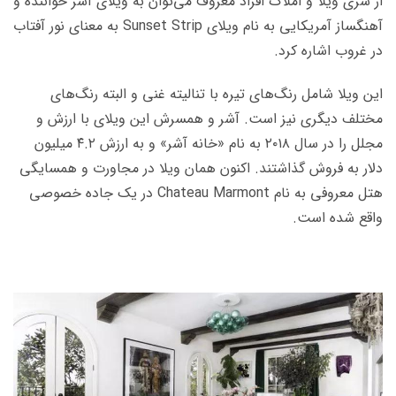
از سری ویلا و املاک افراد معروف می‌­توان به ویلای آشر خواننده و
آهنگساز آمریکایی به نام ویلای Sunset Strip به معنای نور آفتاب
در غروب اشاره کرد.
این ویلا شامل رنگ­‌های تیره با تنالیته غنی و البته رنگ‌­های
مختلف دیگری نیز است. آشر و همسرش این ویلای با ارزش و
مجلل را در سال ۲۰۱۸ به نام «خانه آشر» و به ارزش ۴.۲ میلیون
دلار به فروش گذاشتند. اکنون همان ویلا در مجاورت و همسایگی
هتل معروفی به نام Chateau Marmont در یک جاده خصوصی
واقع شده است.