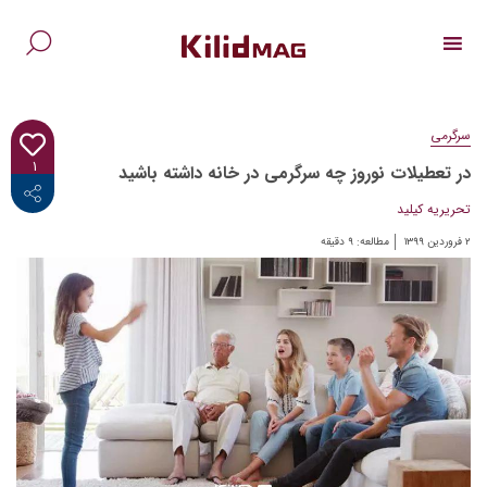
Ski
t
conten
جس
برا
سرگرمی
۱
در تعطیلات نوروز چه سرگرمی در خانه داشته باشید
<i class="fab fa-facebook-f"></i>
تحریریه کیلید
۲ فروردین ۱۳۹۹
مطالعه:
۹
دقیقه