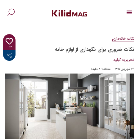
Ski
t
conten
جس
برا
نکات خانه‌داری
۳
نکات ضروری برای نگهداری از لوازم خانه
<i class="fab fa-facebook-f"></i>
تحریریه کیلید
۲۹ شهریور ۱۳۹۷
مطالعه:
۸
دقیقه