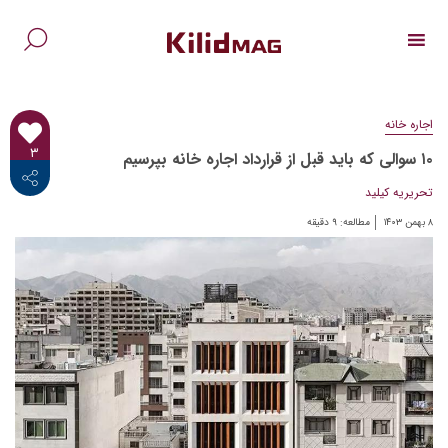
Ski
t
conten
جس
برا
اجاره خانه
۳
۱۰ سوالی که باید قبل از قرارداد اجاره خانه بپرسیم
<i class="fab fa-facebook-f"></i>
تحریریه کیلید
۸ بهمن ۱۴۰۳
مطالعه:
۹
دقیقه