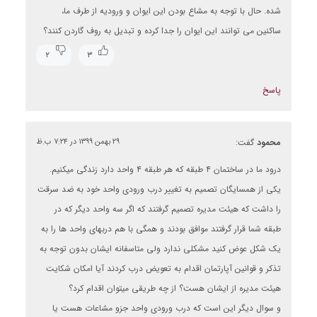
شده. حال با توجه به مشاع بودن این ایوان و ورودیه از طرف ما،
ساکنین می توانند این ایوان را جدا کرده و تبدیل به روف گاردن کنند؟
۲
۳
پاسخ
محمود
گفت:
۲۹ بهمن ۱۳۹۹ در ۷:۲۴ ب.ظ
درود ما در ساختمان ۴ طبقه که هر طبقه ۴ واحد دارد زندگی میکنیم.
یکی از همسایگان تصمیم به تغییر درب ورودی واحد خود به ضد سرقت
را داشت که هیئت مدیره تصمیم گرفتند که اگر سه واحد دیگر که در
طبقه شما قرار گرفتند موافق بودند و همگی با هم دربهای واحد ها را به
یک شکل عوض کنید مشکلی ندارد ولی متاسفانه ایشان بدون توجه به
تذکر و قوانین آپارتمان اقدام به تعویض درب کردند آیا امکان شکایت
هیئت مدیره از ایشان هست؟ از چه طریقی میتوان اقدام کرد؟
و سوال دیگر این است که درب ورودی واحد جزو مشاعات هست یا