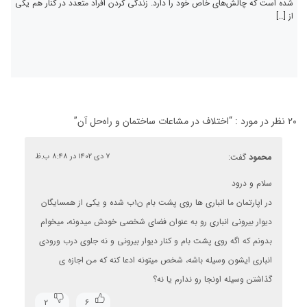
شده است که چالش‌های خاص خود را دارد. زندگی کردن افراد متعدد در کنار هم یکی
از […]
۲۰ نظر در مورد : “
اختلاف در مشاعات ساختمان و راه‌حل آن‌
”
محمود
گفت:
۷ دی ۱۴۰۲ در ۸:۴۸ ب.ظ
سلام و درود
در اپارتمان ما انباری ها روی پشت بام ن۱ب شده و یکی از همسایگان
دیوار بیرونی انباری رو به عنوان فضای شخصی خودش میدونه، میخوام
بدونم که اگه روی پشت بام و کنار دیوار بیرونی و نه جلوی درب ورودی
انباری ایشون وسیله باشه، شخص میتونه ادعا کنه که من اجازه ی
گذاشتن وسیله اونجا رو ندارم یا نه؟
۲
۶