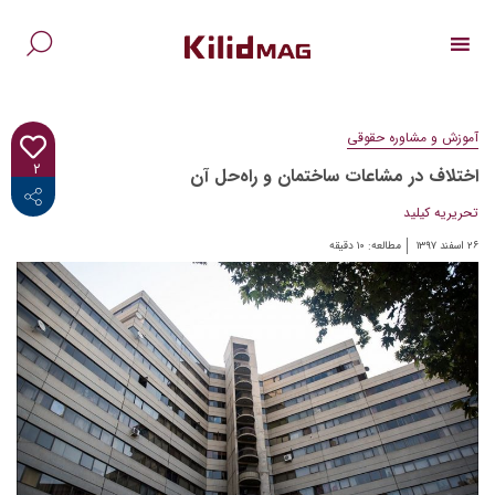
Ski
t
conten
جس
برا
آموزش و مشاوره حقوقی
۲
اختلاف در مشاعات ساختمان و راه‌حل آن‌
<i class="fab fa-facebook-f"></i>
تحریریه کیلید
۲۶ اسفند ۱۳۹۷
مطالعه:
۱۰
دقیقه