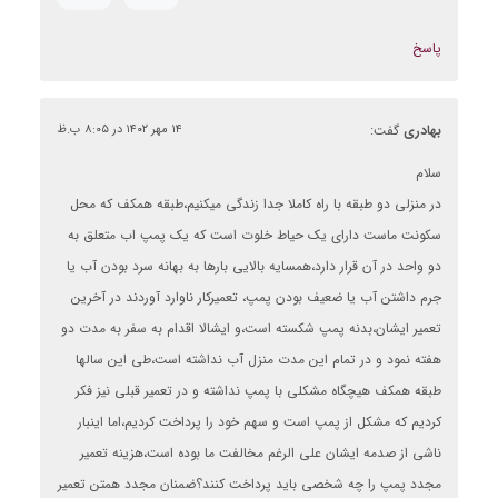
پاسخ
بهادری
گفت:
۱۴ مهر ۱۴۰۲ در ۸:۰۵ ب.ظ
سلام
در منزلی دو طبقه با راه کاملا جدا زندگی میکنیم،طبقه همکف که محل
سکونت ماست دارای یک حیاط خلوت است که یک پمپ اب متعلق به
دو واحد در آن قرار دارد،همسایه بالایی بارها به بهانه سرد بودن آب یا
جرم داشتن آب یا ضعیف بودن پمپ، تعمیرکار ناوارد آوردند در آخرین
تعمیر ایشان،بدنه پمپ شکسته است،و ایشالا اقدام به سفر به مدت دو
هفته نمود و در تمام این مدت منزل آب نداشته است،طی این سالها
طبقه همکف هیچگاه مشکلی با پمپ نداشته و در تعمیر قبلی نیز فکر
کردیم که مشکل از پمپ است و سهم خود را پرداخت کردیم،اما اینبار
ناشی از صدمه ایشان علی الرغم مخالفت ما بوده است،هزینه تعمیر
مجدد پمپ را چه شخصی باید پرداخت کنند؟ضمنان مجدد همتن تعمیر