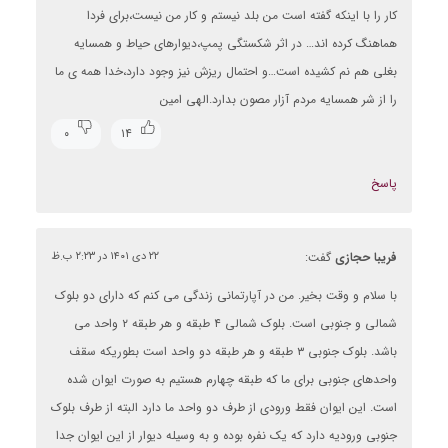
کار را با اینکه گفته است من بلد نیستم و کار من نیست،برای فردا
هماهنگ کرده اند… در اثر شکستگی پمپ،دیوارهای حیاط و همسایه
بغلی هم نم کشیده است…و احتمال ریزش نیز وجود دارد،خدا همه ی ما
را از شر همسایه مردم آزار مصون بدارد.الهی امین
۰
۱۴
پاسخ
فریبا حجازی
گفت:
۲۲ دی ۱۴۰۱ در ۲:۲۳ ب.ظ
با سلام و وقت بخیر. من در آپارتمانی زندگی می کنم که دارای دو بلوک
شمالی و جنوبی است. بلوک شمالی ۴ طبقه و هر طبقه ۲ واحد می
باشد. بلوک جنوبی ۳ طبقه و هر طبقه دو واحد است بطوریکه سقف
واحدهای جنوبی برای ما که طبقه چهارم هستیم به صورت ایوان شده
است. این ایوان فقط ورودی از طرف دو واحد ما دارد البته از طرف بلوک
جنوبی ورودیه دارد که یک نفره بوده و به وسیله دیوار از این ایوان جدا