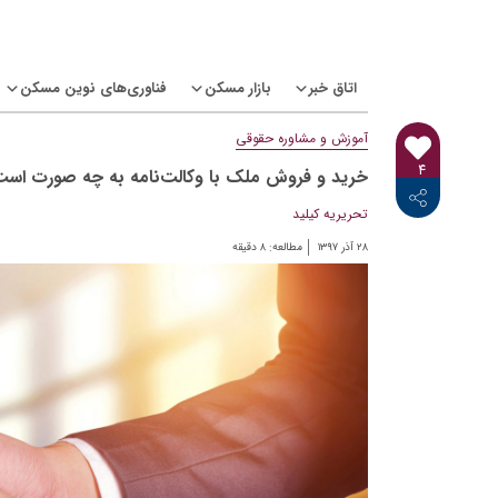
Ski
t
conten
اتاق خبر
بازار مسکن
فناوری‌های نوین مسکن
آموزش و مشاوره حقوقی
۴
خرید و فروش ملک با وکالت‌نامه به چه صورت اس
<i class="icon-linkedin"></i>
<i class="icon-telegram-plane"></i>
<i class="icon-twitter"></i>
<i class="fab fa-facebook-f"></i>
تحریریه کیلید
۲۸ آذر ۱۳۹۷
مطالعه:
۸
دقیقه