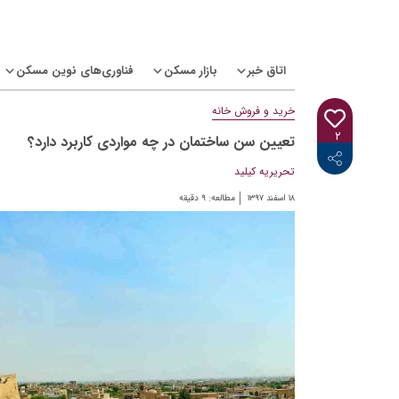
Ski
t
conten
اتاق خبر
بازار مسکن
فناوری‌های نوین مسکن
خرید و فروش خانه
۲
تعیین سن ساختمان در چه مواردی کاربرد دارد؟
<i class="icon-linkedin"></i>
<i class="icon-telegram-plane"></i>
<i class="icon-twitter"></i>
<i class="fab fa-facebook-f"></i>
تحریریه کیلید
۱۸ اسفند ۱۳۹۷
مطالعه:
۹
دقیقه