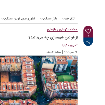
Ski
t
conten
اتاق خبر
بازار مسکن
فناوری‌های نوین مسکن
ساخت، نگهداری و بازسازی
۱
از قوانین شهرسازی چه می‌دانید؟
<i class="icon-linkedin"></i>
<i class="icon-telegram-plane"></i>
<i class="icon-twitter"></i>
<i class="fab fa-facebook-f"></i>
تحریریه کیلید
۲۵ بهمن ۱۳۹۶
مطالعه:
۴
دقیقه