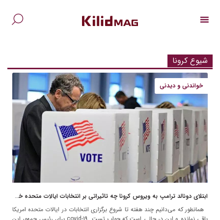
Ski
t
conten
جس
برا
شیوع کرونا
خواندنی و دیدنی
ابتلای دونالد ترامپ به ویروس کرونا چه تاثیراتی بر انتخابات ایالات متحده خواهد گذاشت؟
همانطور که می‌دانیم چند هفته تا شروع برگزاری انتخابات در ایالات متحده امریکا
باقی نمانده و این در حالی است که جواب تست covid-19 برای رئیس جمهور این