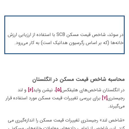
در سوئد، شاخص قیمت مسکن SCB با استفاده از ارزیابی ارزش
خانه­‌ها (که بر اساس رگرسیون هدانیک است) به کار می‌رود.
محاسبه شاخص قیمت مسکن در
انگلستان
در انگلستان شاخص‌­های هلیفکس
[۵]
، نیشن واید
[۶]
و لند
رجیستری
[۷]
برای بررسی تغییرات قیمت مسکن مورد استفاده قرار
می‌گیرند.
«شاخص لند» رجیستری تغییرات قیمت مسکن را اندازه‌­گیری می­‌
کند. این شاخص از تمامی داده‌­های معاملات خانه­‌های مسکونی