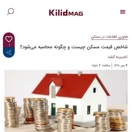
Ski
t
conten
جس
برا
فناوری اطلاعات در مسکن
۱
شاخص قیمت مسکن چیست و چگونه محاسبه می‌شود؟
<i class="fab fa-facebook-f"></i>
تحریریه کیلید
۱۴ مهر ۱۳۹۸
مطالعه:
۴
دقیقه