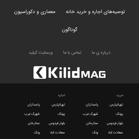
توصیه‌های اجاره و خرید خانه
معماری و دکوراسیون
گوناگون
درباره ی ما
تماس با ما
وبسایت کیلید
خرید
اجاره
تهرانپارس
پاسداران
تهرانپارس
پاسداران
پونک
شهرک غرب
پونک
شهرک غرب
بلوار فردوس
ستارخان
بلوار فردوس
ستارخان
سعادت اباد
ونک
سعادت اباد
ونک