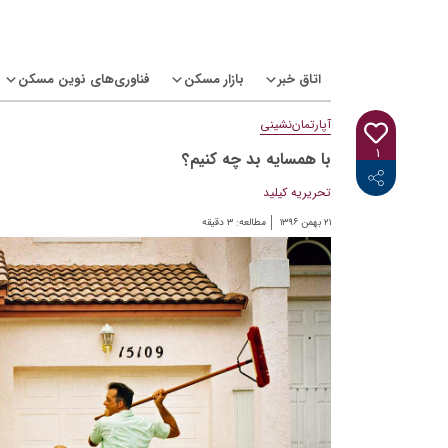
Ski
t
conten
اتاق خبر
بازار مسکن
فناوری‌های نوین مسکن
آپارتمان‌نشینی
۱
با همسایه بد چه کنیم؟
<i class="icon-linkedin"></i>
<i class="icon-telegram-plane"></i>
<i class="icon-twitter"></i>
<i class="fab fa-facebook-f"></i>
تحریریه کیلید
۲۱ بهمن ۱۳۹۶
مطالعه:
۳
دقیقه