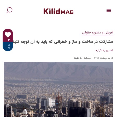
Ski
t
conten
جس
برا
آموزش و مشاوره حقوقی
۳
مشارکت در ساخت و ساز و خطراتی که باید به آن توجه کنید
<i class="fab fa-facebook-f"></i>
تحریریه کیلید
۵ اردیبهشت ۱۳۹۸
مطالعه:
۱۰
دقیقه