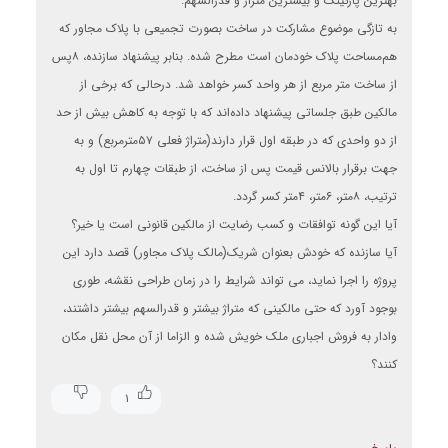
بهترین پارکینگ و بیشترین متراژ و قدرالسهم.
به تازگی موضوع مشارکت در ساخت بصورت تجمیعی با پلاک مجاور که
هم‌مساحت پلاک خودمان است مطرح شده. بنابر پیشنهاد سازنده، ۸پس
از ساخت متر مربع از هر واحد کسر خواهد شد. درحالی که برخی از
مالکین طبق جلساتی پیشنهاد داده‌اند که با توجه به کاهش بیش از حد
از دو واحدی که در طبقه اول قرار دارند(متراژ فعلی ۵۷مترمربع) و به
جهت برقرار بالانس قیمت پس از ساخت، از طبقات چهارم تا اول به
ترتیب، ۸متر، ۶متر، ۴متر کسر گردد.
آیا این گونه توافقات و کسب رضایت از مالکین قانونی است یا خیر؟
آیا سازنده که خودش بعنوان شریک(مالک پلاک مجاور) قصد دارد این
پروژه را اجرا نماید، می تواند شرایط را در زمان طراحی نقشه، طوری
بوجود آورد که حتی مالکینی که متراژ بیشتر و قدرالسهم بیشتر داشتند،
وادار به فروش اجباری ملک خویش شده و الزاما از آن محل نقل مکان
کنند؟
۱