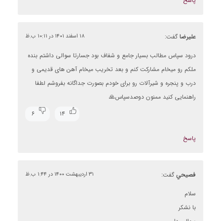
پاسخ
علیرضا
گفت:
۱۸ اسفند ۱۴۰۱ در ۱۰:۱۱ ب.ظ
درود سپاس مطالب بسیار جامع و شفاف بود جسارتا سوالی داشتم بنده
ملکم رو میخام مشارکت کنم و بعد تخریب میخام آهن های قدیمی و
درب و پنجره و شیرآلات رو برای خودم بصورت جداگانه بفروشم لطفا
راهنمایی کنید ممنون دوصدسپاس🙏
۶
۱۴
پاسخ
فصيحي
گفت:
۳۱ اردیبهشت ۱۴۰۰ در ۱:۴۴ ب.ظ
سلام
با نشكر