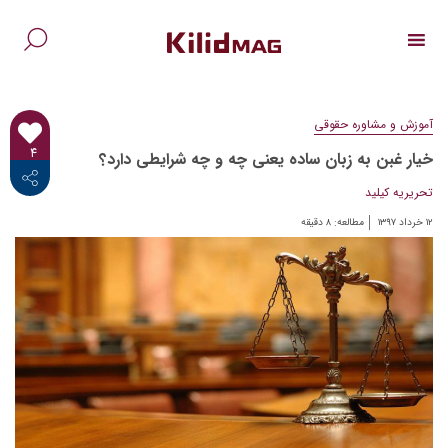
Ski
t
conten
جس
برا
آموزش و مشاوره حقوقی
۴
خیار غبن به زبان ساده یعنی چه و چه شرایطی دارد؟
<i class="fab fa-facebook-f"></i>
تحریریه کیلید
۱۲ خرداد ۱۳۹۷
مطالعه:
۸
دقیقه