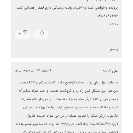
پرونده واخواهی شده و۲۰خرداد وقت رسیدگی دارم لطفا راهنمایی کنید
۰۹۱۵۶۷۸۷۴۵۲
باتشکر
۲
پاسخ
علی
گفت:
۴ اسفند ۱۳۹۹ در ۱۰:۵۷ ب.ظ
با سلام. اول برای روان وساده توضیح دادن تشکر میکنم و ثانیا درست
من هم این مشکل غبن رادارم و فروشنده هستم و اصلا سواد ندارم که
بفهمم خیار و کافه دیگر مواد به چه معناست .. و خریدار رفته شکایت
کرده و دادگاه محترم هم من را محکوم کرده ووتا۲۰ روز حق اعتراض
داریم ….ارزش ملک را تقریبا نصف از من بی سواد خریده تاریخ
قرارداد۱۵/۰۸/۹۹بوده ودادگاهم تاریخ۱۵/۱۱/۹۹بوده که محکوم شدم وفقط
اعتراض مونده برای م و خدا … خواهش میکنم اگه راه داره کمکم کنید…