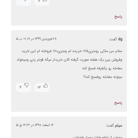
۲
پاسخ
dg
گفت:
۲۸ فروردین ۱۳۹۹ در ۱۱:۱۷ ب.ظ
سلام من ملکی رومتری۱۲۵ خریده ام ومتری۱۸۰ فروخته ام این خرید
وفروش بین یک هفته صورت گرفته الان خریدار میگه قولم زدی ومیخواد
معامله رو یکطرفه فسخ کنه
میتونه معامله روفسخ کنه؟
۴
۱۳
پاسخ
میثم
گفت:
۱۲ اسفند ۱۳۹۸ در ۱۲:۲۶ ق.ظ
ممنون از توضیحات بسیار خوبتون.