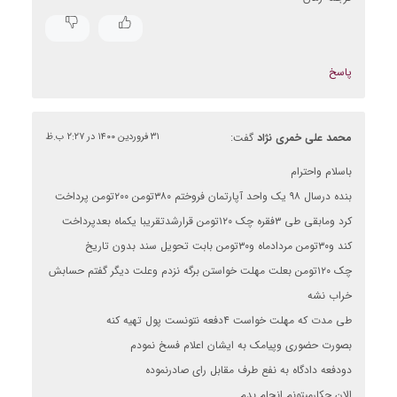
پاسخ
محمد علی خمری نژاد
گفت:
۳۱ فروردین ۱۴۰۰ در ۲:۲۷ ب.ظ
باسلام واحترام
بنده درسال ۹۸ یک واحد آپارتمان فروختم ۳۸۰تومن ۲۰۰تومن پرداخت
کرد ومابقی طی ۳فقره چک ۱۲۰تومن قرارشدتقریبا یکماه بعدپرداخت
کند و۳۰تومن مردادماه و۳۰تومن بابت تحویل سند بدون تاریخ
چک ۱۲۰تومن بعلت مهلت خواستن برگه نزدم وعلت دیگر گفتم حسابش
خراب نشه
طی مدت که مهلت خواست ۴دفعه نتونست پول تهیه کنه
بصورت حضوری وپیامک به ایشان اعلام فسخ نمودم
دودفعه دادگاه به نفع طرف مقابل رای صادرنموده
الان چکارمیتونم انجام بدم