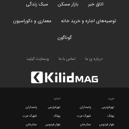
اتاق خبر
بازار مسکن
سبک زندگی
توصیه‌های اجاره و خرید خانه
معماری و دکوراسیون
گوناگون
درباره ی ما
تماس با ما
وبسایت کیلید
خرید
اجاره
تهرانپارس
پاسداران
تهرانپارس
پاسداران
پونک
شهرک غرب
پونک
شهرک غرب
بلوار فردوس
ستارخان
بلوار فردوس
ستارخان