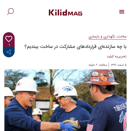
Ski
t
conten
جس
برا
ساخت، نگهداری و بازسازی
۱
با چه سازنده‌ای قراردادهای مشارکت در ساخت ببندیم؟
<i class="fab fa-facebook-f"></i>
تحریریه کیلید
۵ اسفند ۱۳۹۶
مطالعه:
۶
دقیقه