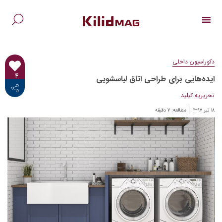
Ski
t
conten
جس
برا
دکوراسیون داخلی
۴
ایده‌هایی برای طراحی اتاق لباسشویی
<i class="fab fa-facebook-f"></i>
تحریریه کیلید
۱۸ تیر ۱۳۹۷
مطالعه:
۷
دقیقه