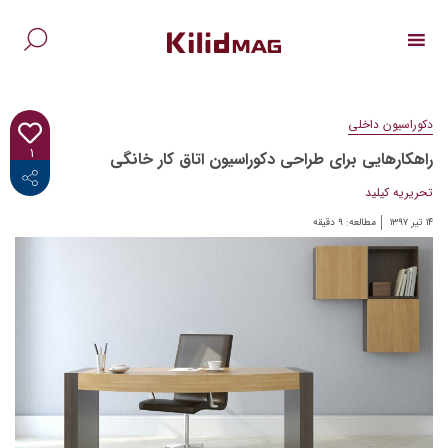
Ski
t
conten
جس
برا
دکوراسیون داخلی
۱
راهکارهایی برای طراحی دکوراسیون اتاق کار خانگی
<i class="fab fa-facebook-f"></i>
تحریریه کیلید
۱۴ تیر ۱۳۹۷
مطالعه:
۹
دقیقه